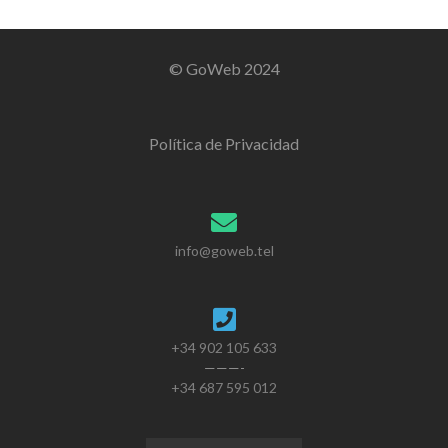
© GoWeb 2024
Política de Privacidad
info@goweb.tel
+34 902 105 633
———-
+34 687 595 012