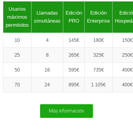
Usarios
Llamadas
Edición
Edición
Edici
máximos
simultáneas
PRO
Enterprise
Hosped
permitidos
10
4
145€
180€
150€
25
8
265€
325€
250€
50
16
595€
735€
400€
70
24
895€
1 105€
400€
Más información